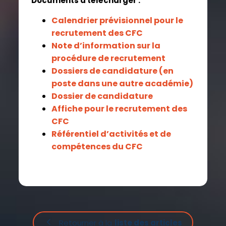
Documents à télécharger :
Calendrier prévisionnel pour le
recrutement des CFC
Note d’information sur la
procédure de recrutement
Dossiers de candidature (en
poste dans une autre académie)
Dossier de candidature
Affiche pour le recrutement des
CFC
Référentiel d’activités et de
compétences du CFC
Retourner à la
liste des articles