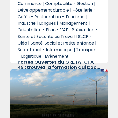
Commerce | Comptabilité - Gestion |
Management
Développement durable | Hôtellerie -
Orientation - Bilan - VAE
Cafés - Restauration - Tourisme |
Industrie | Langues | Management |
Prévention - Santé et Sécurité au
Orientation - Bilan - VAE | Prévention -
Travail
Santé et Sécurité au Travail | S2CP -
S2CP - Cléa
Cléa | Santé, Social et Petite enfance |
Secrétariat - Informatique | Transport
Santé, Social et Petite enfance
- Logistique | Evènement
Secrétariat - Informatique
Portes Ouvertes du GRETA-CFA
49 : trouvez la formation qui boo...
Transport - Logistique
Vous cherchez à vous reconvertir
Autres
professionnellement, à vous former ou à compléter
vos compétences ? Le GRETA-CFA 49, acteur
Evènement
majeur du service public de la f...
Veille
Lire cette actualité
Tous les articles