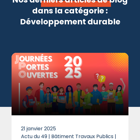
Maine et Loire
dans la catégorie :
Mayenne et Sarthe
Développement durable
Vendée
Secteurs professionnels
Bâtiment Travaux Publics
Commerce
Comptabilité - Gestion
Développement durable
Hôtellerie - Cafés - Restauration -
Tourisme
Industrie
21 janvier 2025
Langues
Actu du 49 | Bâtiment Travaux Publics |